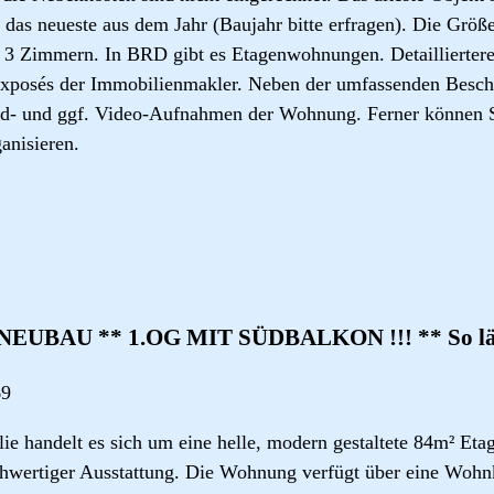
, das neueste aus dem Jahr (Baujahr bitte erfragen). Die Größ
 3 Zimmern. In BRD gibt es Etagenwohnungen. Detailliertere
 Exposés der Immobilienmakler. Neben der umfassenden Besc
ild- und ggf. Video-Aufnahmen der Wohnung. Ferner können S
anisieren.
EUBAU ** 1.OG MIT SÜDBALKON !!! ** So läss
69
ie handelt es sich um eine helle, modern gestaltete 84m² Et
wertiger Ausstattung. Die Wohnung verfügt über eine Wohn