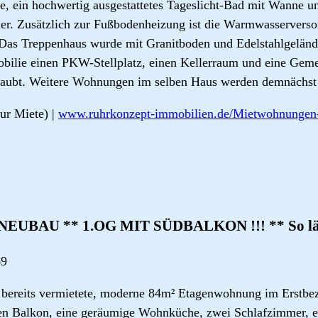
e, ein hochwertig ausgestattetes Tageslicht-Bad mit Wanne 
r. Zusätzlich zur Fußbodenheizung ist die Warmwasserverso
 Das Treppenhaus wurde mit Granitboden und Edelstahlgelände
mobilie einen PKW-Stellplatz, einen Kellerraum und eine Gem
laubt. Weitere Wohnungen im selben Haus werden demnächst f
ur Miete) |
www.ruhrkonzept-immobilien.de/Mietwohnunge
EUBAU ** 1.OG MIT SÜDBALKON !!! ** So läss
69
e bereits vermietete, moderne 84m² Etagenwohnung im Erstb
ßen Balkon, eine geräumige Wohnküche, zwei Schlafzimmer, ei