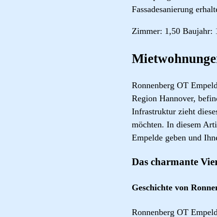
Fassadesanierung erhalt
Zimmer: 1,50 Baujahr: 
Mietwohnunge
Ronnenberg OT Empelde i
Region Hannover, befind
Infrastruktur zieht di
möchten. In diesem Art
Empelde geben und Ihn
Das charmante Vie
Geschichte von Ronn
Ronnenberg OT Empelde h