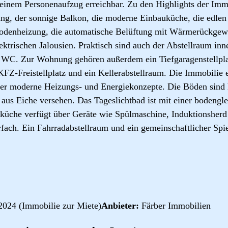
 einem Personenaufzug erreichbar. Zu den Highlights der Imm
ng, der sonnige Balkon, die moderne Einbauküche, die edlen
bodenheizung, die automatische Belüftung mit Wärmerückgew
ektrischen Jalousien. Praktisch sind auch der Abstellraum i
te WC. Zur Wohnung gehören außerdem ein Tiefgaragenstellpl
n KFZ-Freistellplatz und ein Kellerabstellraum. Die Immobili
ber moderne Heizungs- und Energiekonzepte. Die Böden sind h
 aus Eiche versehen. Das Tageslichtbad ist mit einer bodeng
auküche verfügt über Geräte wie Spülmaschine, Induktionsher
fach. Ein Fahrradabstellraum und ein gemeinschaftlicher Spi
2024 (Immobilie zur Miete)
Anbieter:
Färber Immobilien