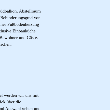
Südbalkon, Abstellraum
m Behinderungsgrad von
 einer Fußbodenheizung
klusive Einbauküche
r Bewohner und Gäste.
nschen.
el werden wir uns mit
ck über die
und Auswahl geben und