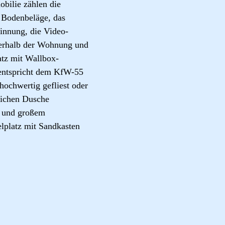
obilie zählen die
 Bodenbeläge, das
innung, die Video-
nnerhalb der Wohnung und
atz mit Wallbox-
e entspricht dem KfW-55
ochwertig gefliest oder
leichen Dusche
d und großem
elplatz mit Sandkasten